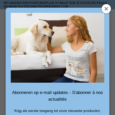
WIJ MAKEN EEN VOEDINGSPLAN OP MAAT VAN JE HUISDIER,VRAAG
ER NAAR VIA
HELP@OTHONFRIENDS.COM
Liste de souhai
Panier
Accueil
/
AQUADOG DRINKFLES 533 ML
Product image slideshow Items
Abonneren op e-mail updates - S'abonner à nos
actualités
Krijg als eerste toegang tot onze nieuwste producten,