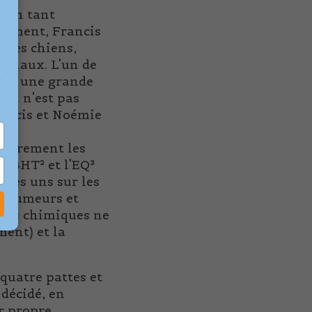
. En tant
usement, Francis
ques chiens,
tinaux. L'un de
e
tait une grande
 il n'est pas
rancis et Noémie
ulièrement les
le BHT² et l'EQ³
 les uns sur les
s tumeurs et
dants chimiques ne
ment) et la
quatre pattes et
décidé, en
r propre