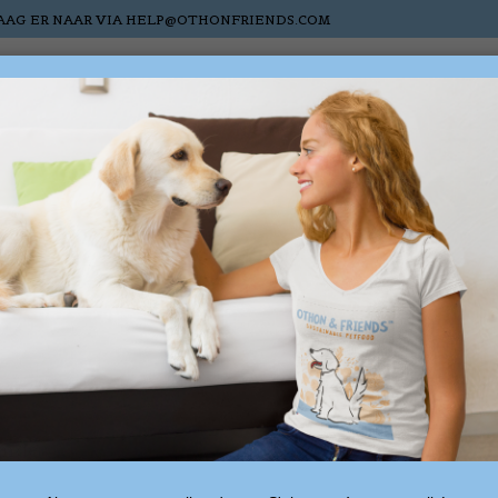
AAG ER NAAR VIA
HELP@OTHONFRIENDS.COM
Chats
Chevaux
Nieuw
Sale
Cartes-cadea
Qui sommes-nous ?
ondé par Francis et Noémie. Outre l'amour qu'ils 
tagent un grand amour pour les animaux.