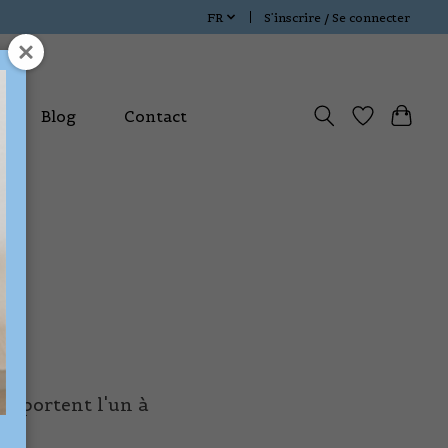
FR
S’inscrire / Se connecter
ux
Blog
Contact
se portent l'un à