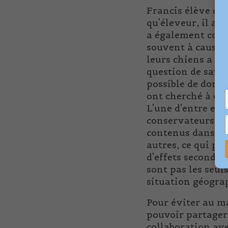
Francis élève des
qu'éleveur, il a 
a également conn
souvent à cause 
leurs chiens a mê
question de savoi
possible de donn
ont cherché à éli
L'une d'entre ell
conservateurs qu'
contenus dans les
autres, ce qui p
d'effets secondai
sont pas les seul
situation géogra
Pour éviter au m
pouvoir partager
collaboration ave