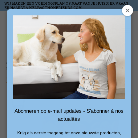
WIJ MAKEN EEN VOEDINGSPLAN OP MAAT VAN JE HUISDIER,VRAAG
ER NAAR VIA
HELP@OTHONFRIENDS.COM
Liste de souhai
Panier
Accueil
/
Friandises pour chevaux avec luzerne et carotte 6kg
Product image slideshow Items
Abonneren op e-mail updates - S'abonner à nos
actualités
Krijg als eerste toegang tot onze nieuwste producten,