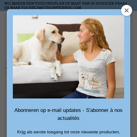
WIJ MAKEN EEN VOEDINGSPLAN OP MAAT VAN JE HUISDIER,VRAAG
ER NAAR VIA
HELP@OTHONFRIENDS.COM
Liste de souhai
Panier
Accueil
/
Othon&Friends Bites Saumon & Rice - Friandises saines pour
l'entraînement des chiens
Product image slideshow Items
Abonneren op e-mail updates - S'abonner à nos
actualités
Krijg als eerste toegang tot onze nieuwste producten,