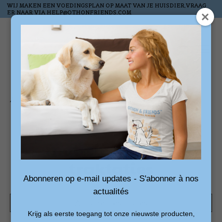
WIJ MAKEN EEN VOEDINGSPLAN OP MAAT VAN JE HUISDIER,VRAAG
ER NAAR VIA
HELP@OTHONFRIENDS.COM
Liste de souhai
Panier
Accueil
/
Mots-clés
/
Adaptil traktaties
Produits associés au
mot-clé Adaptil
traktaties
Abonneren op e-mail updates - S'abonner à nos
actualités
Afficher les filtres
Krijg als eerste toegang tot onze nieuwste producten,