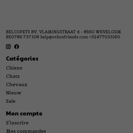
BELCOPETS BV, VLAMINGSTRAAT 4 - 8560 WEVELGEM
BE0786.737.108
help@othonfriends.com
+32477033160
Catégories
Chiens
Chats
Chevaux
Nieuw
Sale
Mon compte
S'inscrire
Mes commandes