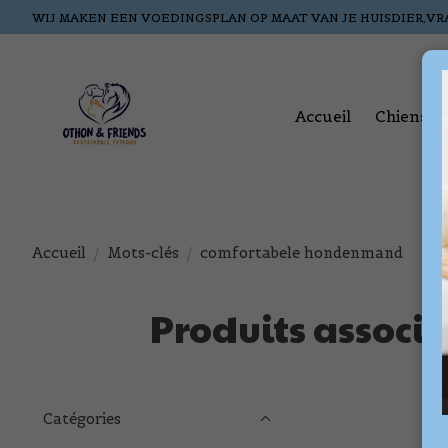
WIJ MAKEN EEN VOEDINGSPLAN OP MAAT VAN JE HUISDIER,VR
Accueil
Chiens
Accueil
/
Mots-clés
/
comfortabele hondenmand
Produits assoc
Catégories