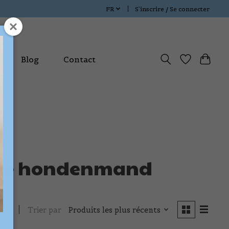
FR
S’inscrire / Se connecter
ux
Blog
Contact
bele hondenmand
Trier par
Produits les plus récents
its