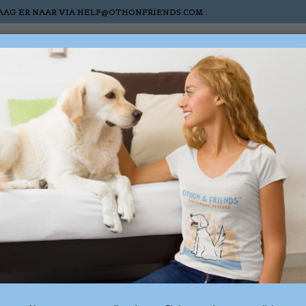
AAG ER NAAR VIA
HELP@OTHONFRIENDS.COM
Chats
Chevaux
Nieuw
Sale
Cartes-cadea
iés au mot-clé comforta
1 produ