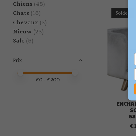
Chiens
(48)
Chats
(18)
Soldes
Chevaux
(3)
Nieuw
(23)
Sale
(5)
Prix
Prix minimum
Price maximum value
€
0
- €
200
ENCHA
SO
68
€1