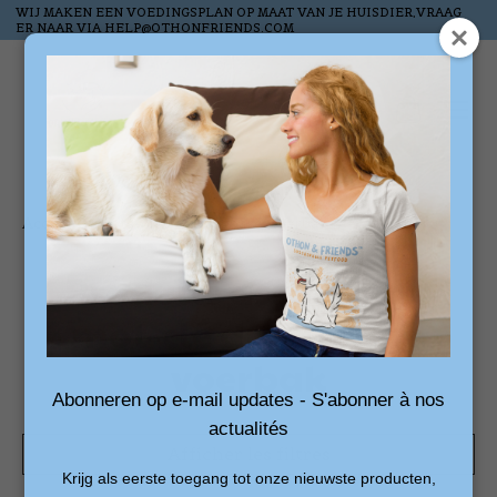
WIJ MAKEN EEN VOEDINGSPLAN OP MAAT VAN JE HUISDIER,VRAAG
ER NAAR VIA
HELP@OTHONFRIENDS.COM
Liste de souhai
Panier
Accueil
/
Mots-clés
/
draagbare voerbak
Produits associés au
mot-clé draagbare
voerbak
Abonneren op e-mail updates - S'abonner à nos
actualités
Afficher les filtres
Krijg als eerste toegang tot onze nieuwste producten,