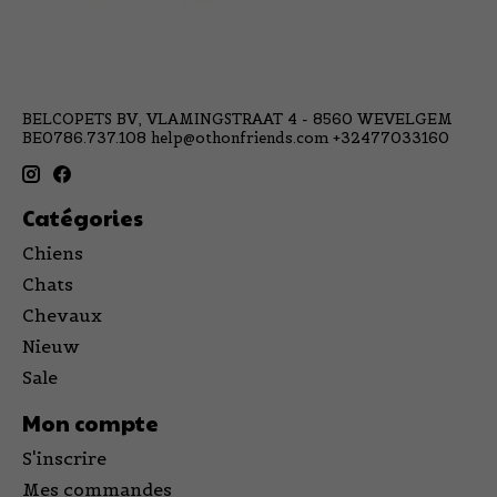
BELCOPETS BV, VLAMINGSTRAAT 4 - 8560 WEVELGEM
BE0786.737.108
help@othonfriends.com
+32477033160
Catégories
Chiens
Chats
Chevaux
Nieuw
Sale
Mon compte
S'inscrire
Mes commandes