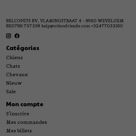
BELCOPETS BV, VLAMINGSTRAAT 4 - 8560 WEVELGEM
BE0786.737.108
help@othonfriends.com
+32477033160
Catégories
Chiens
Chats
Chevaux
Nieuw
Sale
Mon compte
S'inscrire
Mes commandes
Mes billets