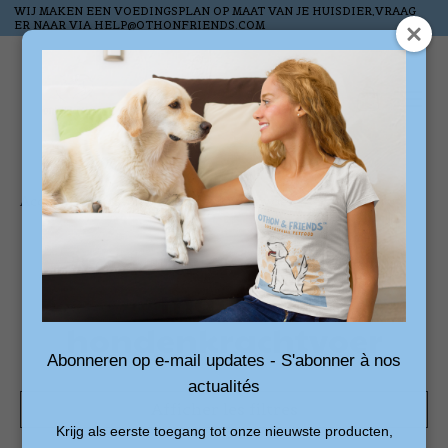
WIJ MAKEN EEN VOEDINGSPLAN OP MAAT VAN JE HUISDIER,VRAAG
ER NAAR VIA
HELP@OTHONFRIENDS.COM
Liste de souhai
Panier
Accueil
/
Mots-clés
/
hondenkrachtvoer
Produits associés au
mot-clé
hondenkrachtvoer
Abonneren op e-mail updates - S'abonner à nos
actualités
Afficher les filtres
Krijg als eerste toegang tot onze nieuwste producten,