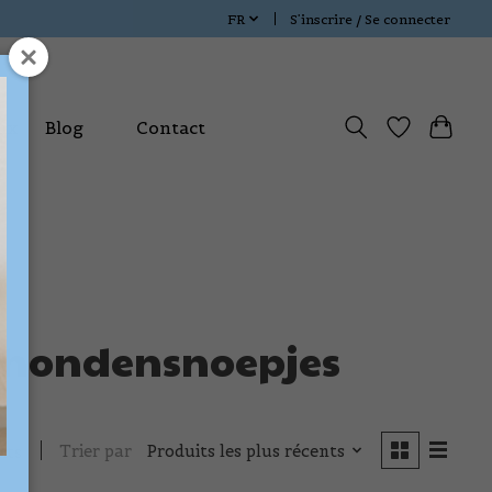
FR
S’inscrire / Se connecter
ux
Blog
Contact
e hondensnoepjes
Trier par
Produits les plus récents
its