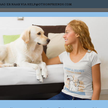
AAG ER NAAR VIA
HELP@OTHONFRIENDS.COM
Chats
Chevaux
Nieuw
Sale
Cartes-cadea
és au mot-clé kalmerend
0 produ