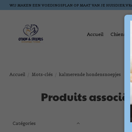
WIJ MAKEN EEN VOEDINGSPLAN OP MAAT VAN JE HUISDIER,VR
Accueil
Chiens
Accueil
/
Mots-clés
/
kalmerende hondensnoepjes
Produits associ
Catégories