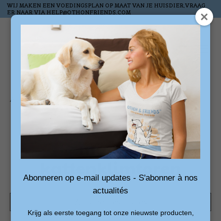
WIJ MAKEN EEN VOEDINGSPLAN OP MAAT VAN JE HUISDIER,VRAAG
ER NAAR VIA
HELP@OTHONFRIENDS.COM
Liste de souhai
Panier
Accueil
/
Mots-clés
/
kattenklimtoren
Produits associés au
mot-clé
kattenklimtoren
Abonneren op e-mail updates - S'abonner à nos
actualités
Afficher les filtres
Krijg als eerste toegang tot onze nieuwste producten,