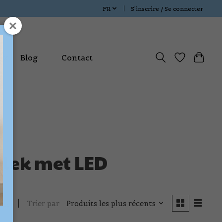
FR
S’inscrire / Se connecter
ux
Blog
Contact
plek met LED
Trier par
Produits les plus récents
its