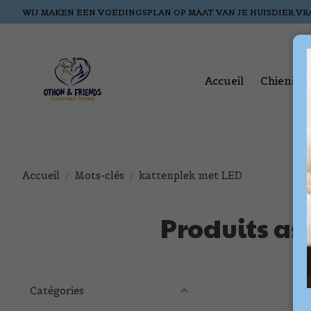
WIJ MAKEN EEN VOEDINGSPLAN OP MAAT VAN JE HUISDIER,VR
Accueil
Chiens
Accueil
/
Mots-clés
/
kattenplek met LED
Produits as
Catégories