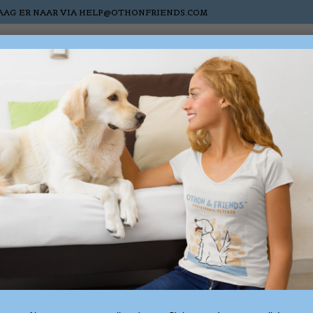
AAG ER NAAR VIA
HELP@OTHONFRIENDS.COM
Chats
Chevaux
Nieuw
Sale
Cartes-cadea
sociés au mot-clé katten
0 produ