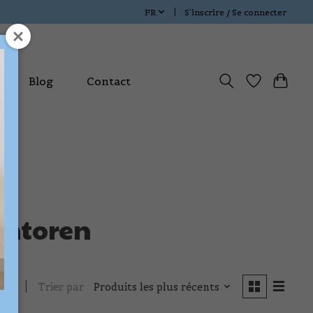
FR
S’inscrire / Se connecter
ux
Blog
Contact
imtoren
Trier par
Produits les plus récents
its