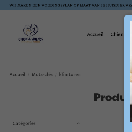
WIJ MAKEN EEN VOEDINGSPLAN OP MAAT VAN JE HUISDIER,VR
Accueil
Chiens
Accueil
/
Mots-clés
/
klimtoren
Produi
Catégories