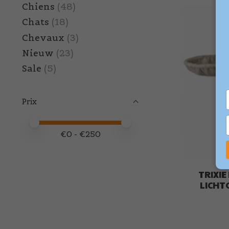
Chiens
(48)
Chats
(18)
Chevaux
(3)
Nieuw
(23)
Sale
(5)
Prix
Prix minimum
Price maximum value
€
0
- €
250
TRIXI
LICHT