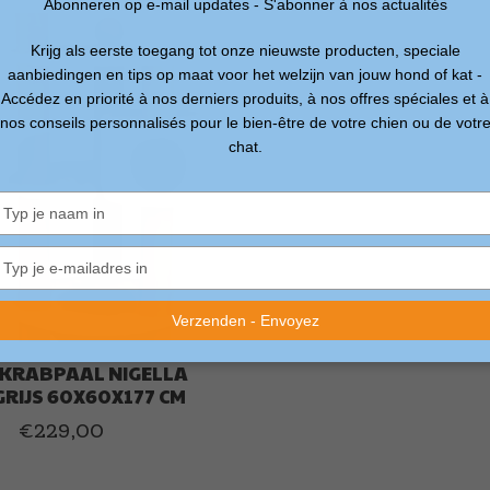
Abonneren op e-mail updates - S'abonner à nos actualités
Krijg als eerste toegang tot onze nieuwste producten, speciale
aanbiedingen en tips op maat voor het welzijn van jouw hond of kat -
Accédez en priorité à nos derniers produits, à nos offres spéciales et à
nos conseils personnalisés pour le bien-être de votre chien ou de votr
chat.
Typ
je
naam
Typ
in
je
e-
Verzenden - Envoyez
mailadres
in
E KRABPAAL NIGELLA
GRIJS 60X60X177 CM
€229,00