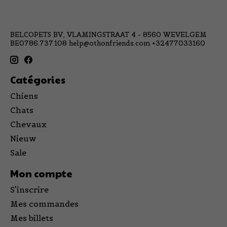
BELCOPETS BV, VLAMINGSTRAAT 4 - 8560 WEVELGEM
BE0786.737.108
help@othonfriends.com
+32477033160
Catégories
Chiens
Chats
Chevaux
Nieuw
Sale
Mon compte
S'inscrire
Mes commandes
Mes billets