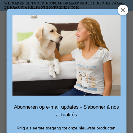
WIJ MAKEN EEN VOEDINGSPLAN OP MAAT VAN JE HUISDIER,VRAAG
ER NAAR VIA
HELP@OTHONFRIENDS.COM
Liste de souhai
Panier
Accueil
/
Mots-clés
/
kwaliteitsworst eend en lam
Produits associés au
mot-clé kwaliteitsworst
eend en lam
Abonneren op e-mail updates - S'abonner à nos
actualités
Afficher les filtres
Krijg als eerste toegang tot onze nieuwste producten,