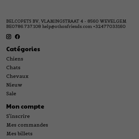
BELCOPETS BV, VLAMINGSTRAAT 4 - 8560 WEVELGEM
BE0786.737.108
help@othonfriends.com
+32477033160
Catégories
Chiens
Chats
Chevaux
Nieuw
Sale
Mon compte
S'inscrire
Mes commandes
Mes billets