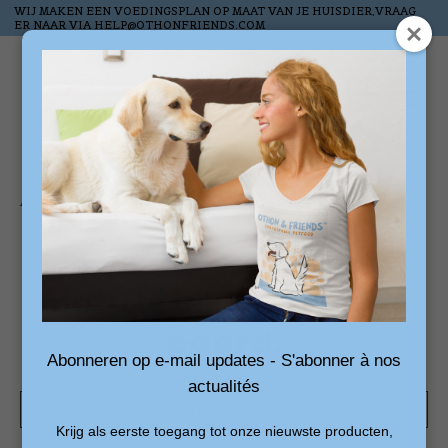
WIJ MAKEN EEN VOEDINGSPLAN OP MAAT VAN JE HUISDIER,VRAAG
ER NAAR VIA
HELP@OTHONFRIENDS.COM
Liste de souhai
Panier
Accueil
/
Mots-clés
/
lekkers voor je paard.
Produits associés au
mot-clé lekkers voor je
paard.
Abonneren op e-mail updates - S'abonner à nos
actualités
Afficher les filtres
Krijg als eerste toegang tot onze nieuwste producten,