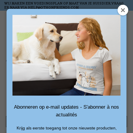
WIJ MAKEN EEN VOEDINGSPLAN OP MAAT VAN JE HUISDIER,VRAAG
ER NAAR VIA
HELP@OTHONFRIENDS.COM
Liste de souhai
Panier
Accueil
/
Mots-clés
/
natuurlijke eenden- en lamsworst
Produits associés au
mot-clé natuurlijke
eenden- en lamsworst
Abonneren op e-mail updates - S'abonner à nos
actualités
Afficher les filtres
Krijg als eerste toegang tot onze nieuwste producten,