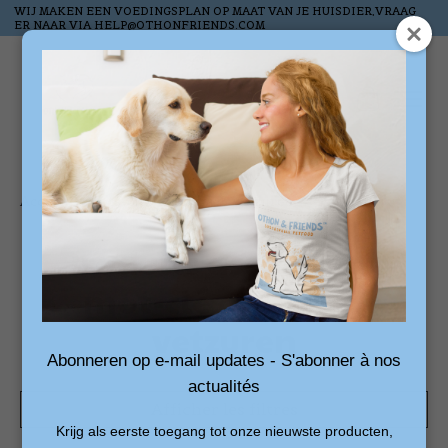
WIJ MAKEN EEN VOEDINGSPLAN OP MAAT VAN JE HUISDIER,VRAAG
ER NAAR VIA
HELP@OTHONFRIENDS.COM
Liste de souhai
Panier
Accueil
/
Mots-clés
/
omega-3 vetzuren
Produits associés au
mot-clé omega-3
vetzuren
Abonneren op e-mail updates - S'abonner à nos
actualités
Afficher les filtres
Krijg als eerste toegang tot onze nieuwste producten,