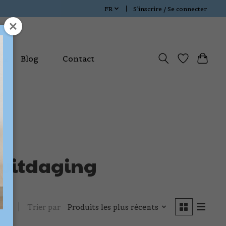
FR
S’inscrire / Se connecter
ux
Blog
Contact
eluitdaging
Trier par
Produits les plus récents
its