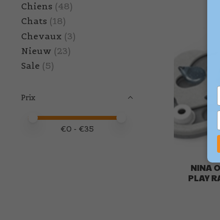
Chiens
(48)
Chats
(18)
Chevaux
(3)
Nieuw
(23)
Sale
(5)
Prix
Prix minimum
Price maximum value
€
0
- €
35
NINA 
PLAY R