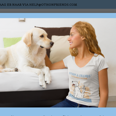
AAG ER NAAR VIA
HELP@OTHONFRIENDS.COM
Chats
Chevaux
Nieuw
Sale
Cartes-cadea
ssociés au mot-clé puzz
1 produ