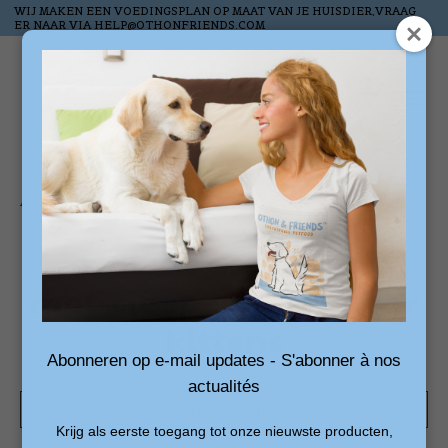
WIJ MAKEN EEN VOEDINGSPLAN OP MAAT VAN JE HUISDIER,VRAAG
ER NAAR VIA
HELP@OTHONFRIENDS.COM
Liste de souhai
Panier
Accueil
/
Mots-clés
/
speelgoed voor kittens
Produits associés au
mot-clé speelgoed voor
kittens
Abonneren op e-mail updates - S'abonner à nos
actualités
Afficher les filtres
Krijg als eerste toegang tot onze nieuwste producten,