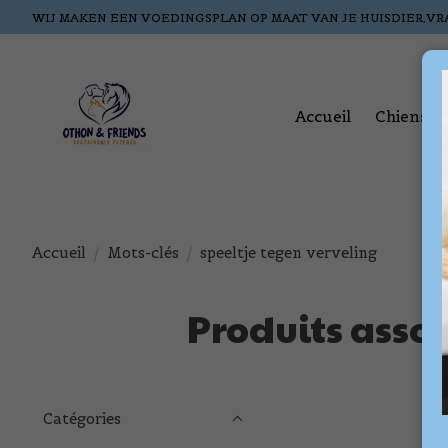
WIJ MAKEN EEN VOEDINGSPLAN OP MAAT VAN JE HUISDIER,VR
Accueil
Chiens
Accueil
/
Mots-clés
/
speeltje tegen verveling
Produits assoc
Catégories