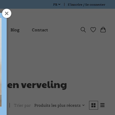
FR
S’inscrire / Se connecter
ux
Blog
Contact
tegen verveling
Trier par
Produits les plus récents
its