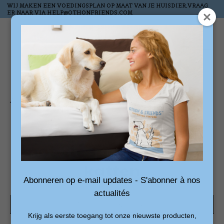
WIJ MAKEN EEN VOEDINGSPLAN OP MAAT VAN JE HUISDIER,VRAAG
ER NAAR VIA
HELP@OTHONFRIENDS.COM
Liste de souhai
Panier
Accueil
/
Mots-clés
/
speeltjes voor katten
Produits associés au
mot-clé speeltjes voor
katten
Abonneren op e-mail updates - S'abonner à nos
actualités
Afficher les filtres
Krijg als eerste toegang tot onze nieuwste producten,