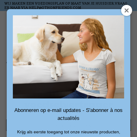
WIJ MAKEN EEN VOEDINGSPLAN OP MAAT VAN JE HUISDIER,VRAAG
ER NAAR VIA
HELP@OTHONFRIENDS.COM
Liste de souhai
Panier
Accueil
/
Mots-clés
/
voedselvertrager
Produits associés au
mot-clé
voedselvertrager
Abonneren op e-mail updates - S'abonner à nos
actualités
Afficher les filtres
Krijg als eerste toegang tot onze nieuwste producten,