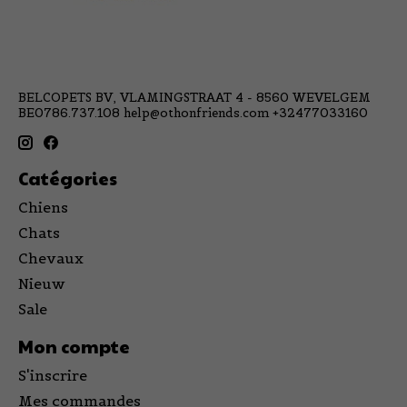
BELCOPETS BV, VLAMINGSTRAAT 4 - 8560 WEVELGEM
BE0786.737.108
help@othonfriends.com
+32477033160
Catégories
Chiens
Chats
Chevaux
Nieuw
Sale
Mon compte
S'inscrire
Mes commandes