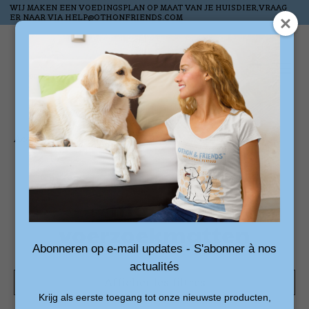
WIJ MAKEN EEN VOEDINGSPLAN OP MAAT VAN JE HUISDIER,VRAAG
ER NAAR VIA
HELP@OTHONFRIENDS.COM
Liste de souhai
Panier
Accueil
/
Mots-clés
/
voerzoekmatten
Produits associés au
mot-clé
voerzoekmatten
Abonneren op e-mail updates - S'abonner à nos
actualités
Afficher les filtres
Krijg als eerste toegang tot onze nieuwste producten,