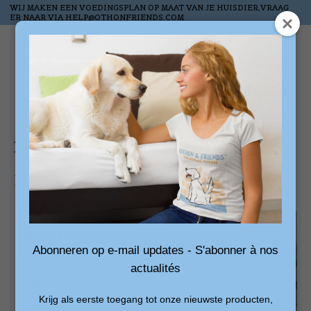
WIJ MAKEN EEN VOEDINGSPLAN OP MAAT VAN JE HUISDIER,VRAAG
ER NAAR VIA
HELP@OTHONFRIENDS.COM
Liste de souhai
Panier
Accueil
/
TRIXIE KATTENMAND TIPI BOHO BEIGE 55X55X65 CM
Product image slideshow Items
Abonneren op e-mail updates - S'abonner à nos
actualités
Krijg als eerste toegang tot onze nieuwste producten,