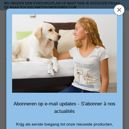
WIJ MAKEN EEN VOEDINGSPLAN OP MAAT VAN JE HUISDIER,VRAAG
ER NAAR VIA
HELP@OTHONFRIENDS.COM
Liste de souhai
Panier
Accueil
/
FELYNIA-CHATONS - Toutes races
Product image slideshow Items
Abonneren op e-mail updates - S'abonner à nos
actualités
Krijg als eerste toegang tot onze nieuwste producten,