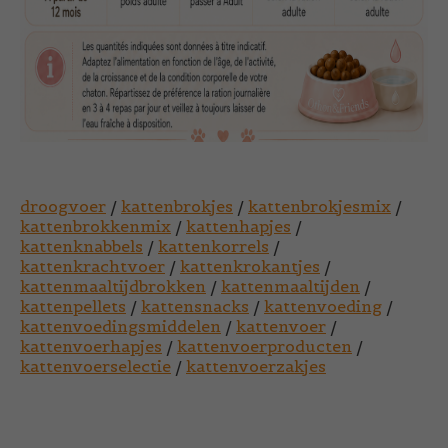
droogvoer
/
kattenbrokjes
/
kattenbrokjesmix
/
kattenbrokkenmix
/
kattenhapjes
/
kattenknabbels
/
kattenkorrels
/
kattenkrachtvoer
/
kattenkrokantjes
/
kattenmaaltijdbrokken
/
kattenmaaltijden
/
kattenpellets
/
kattensnacks
/
kattenvoeding
/
kattenvoedingsmiddelen
/
kattenvoer
/
kattenvoerhapjes
/
kattenvoerproducten
/
kattenvoerselectie
/
kattenvoerzakjes