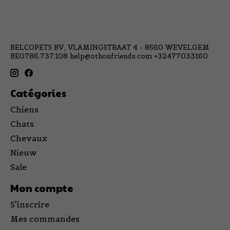
BELCOPETS BV, VLAMINGSTRAAT 4 - 8560 WEVELGEM
BE0786.737.108
help@othonfriends.com
+32477033160
Catégories
Chiens
Chats
Chevaux
Nieuw
Sale
Mon compte
S'inscrire
Mes commandes