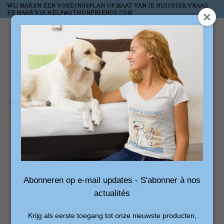
WIJ MAKEN EEN VOEDINGSPLAN OP MAAT VAN JE HUISDIER,VRAAG
ER NAAR VIA
HELP@OTHONFRIENDS.COM
Liste de souhai
Panier
Accueil
/
Graisse de mouton à l'ail Bouteille pressée 500ml
Product image slideshow Items
Abonneren op e-mail updates - S'abonner à nos
actualités
Krijg als eerste toegang tot onze nieuwste producten,