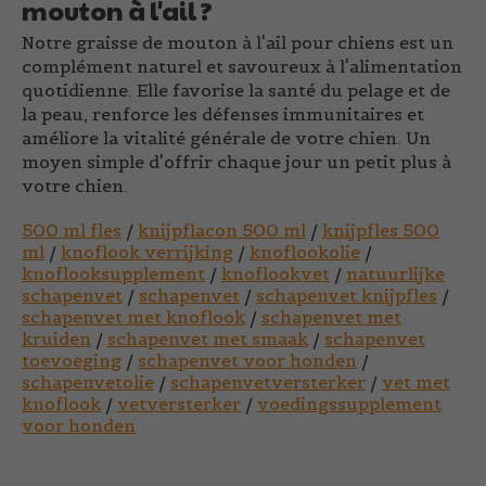
mouton à l'ail ?
Notre
graisse de mouton à l'ail pour chiens
est un
complément naturel et savoureux à l'alimentation
quotidienne. Elle favorise la santé du pelage et de
la peau, renforce les défenses immunitaires et
améliore la vitalité générale de votre chien. Un
moyen simple d'offrir chaque jour un petit plus à
votre chien.
500 ml fles
/
knijpflacon 500 ml
/
knijpfles 500
ml
/
knoflook verrijking
/
knoflookolie
/
knoflooksupplement
/
knoflookvet
/
natuurlijke
schapenvet
/
schapenvet
/
schapenvet knijpfles
/
schapenvet met knoflook
/
schapenvet met
kruiden
/
schapenvet met smaak
/
schapenvet
toevoeging
/
schapenvet voor honden
/
schapenvetolie
/
schapenvetversterker
/
vet met
knoflook
/
vetversterker
/
voedingssupplement
voor honden