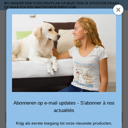
WIJ MAKEN EEN VOEDINGSPLAN OP MAAT VAN JE HUISDIER,VRAAG
ER NAAR VIA
HELP@OTHONFRIENDS.COM
Liste de souhai
Panier
Accueil
/
Mots-clés
/
knoflook verrijking
Produits associés au
mot-clé knoflook
verrijking
Abonneren op e-mail updates - S'abonner à nos
actualités
Afficher les filtres
Krijg als eerste toegang tot onze nieuwste producten,