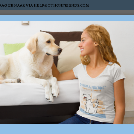
AAG ER NAAR VIA
HELP@OTHONFRIENDS.COM
Chats
Chevaux
Nieuw
Sale
Cartes-cadea
ociés au mot-clé konijne
1 produ