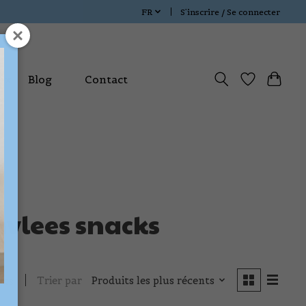
FR
S’inscrire / Se connecter
ux
Blog
Contact
nvlees snacks
Trier par
Produits les plus récents
its