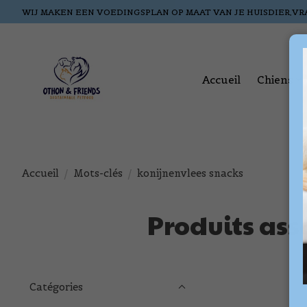
WIJ MAKEN EEN VOEDINGSPLAN OP MAAT VAN JE HUISDIER,VR
Accueil
Chiens
Accueil
/
Mots-clés
/
konijnenvlees snacks
Produits ass
Catégories