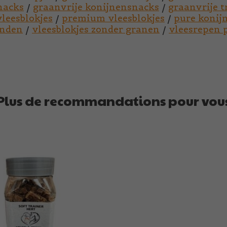
nacks
/
graanvrije konijnensnacks
/
graanvrije t
vleesblokjes
/
premium vleesblokjes
/
pure konij
onden
/
vleesblokjes zonder granen
/
vleesrepen 
Plus de recommandations pour vou