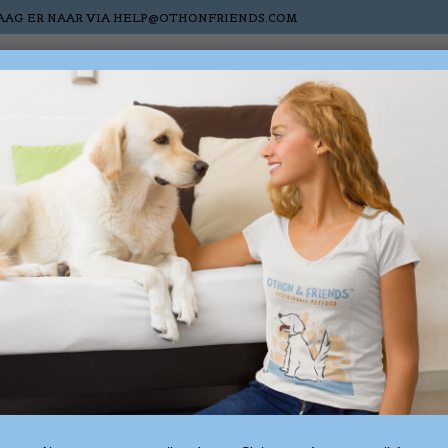
AAG ER NAAR VIA
HELP@OTHONFRIENDS.COM
Chats
Chevaux
Nieuw
Sale
Cartes-cadea
Cu
cé
€9,9
Taxes 