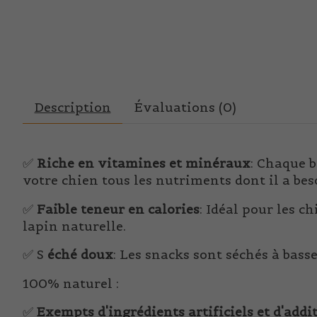
Description
Évaluations (0)
✅
Riche en vitamines et minéraux
: Chaque 
votre chien tous les nutriments dont il a bes
✅
Faible teneur en calories
: Idéal pour les c
lapin naturelle.
✅ S
éché doux
: Les snacks sont séchés à bass
100% naturel :
✅
Exempts d'ingrédients artificiels et d'addit