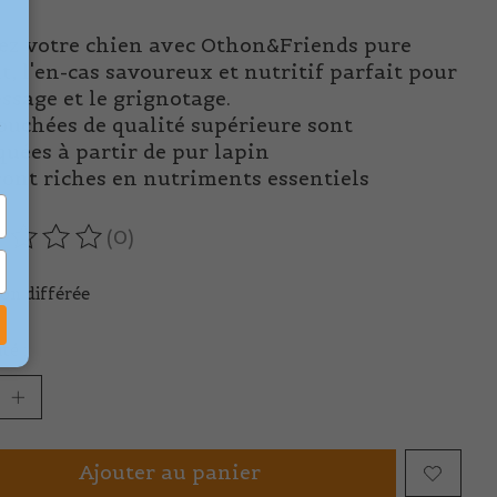
ez votre chien avec Othon&Friends pure
t, l'en-cas savoureux et nutritif parfait pour
essage et le grignotage.
ouchées de qualité supérieure sont
e
quées à partir de pur lapin
sont riches en nutriments essentiels
(0)
oduit est évalué à
0
sur 5
son différée
té :
Ajouter au panier