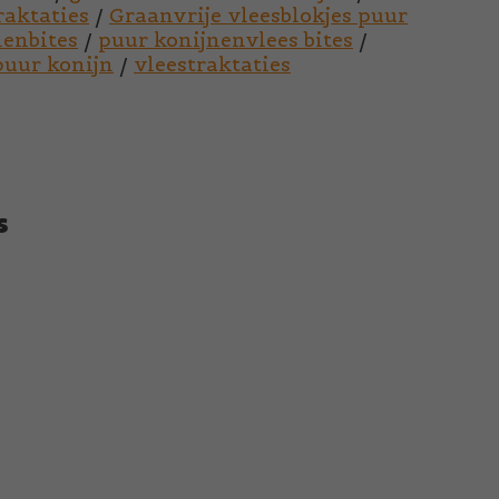
raktaties
/
Graanvrije vleesblokjes puur
nenbites
/
puur konijnenvlees bites
/
puur konijn
/
vleestraktaties
s