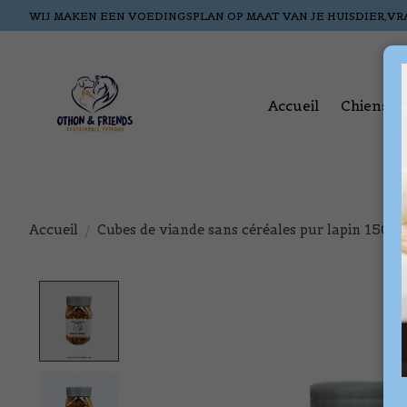
WIJ MAKEN EEN VOEDINGSPLAN OP MAAT VAN JE HUISDIER,VR
Accueil
Chiens
Accueil
/
Cubes de viande sans céréales pur lapin 150gr
Product image slideshow Items