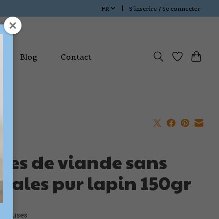
FR
S’inscrire / Se connecter
ux
Blog
Contact
bes de viande sans
réales pur lapin 150gr
9
incluses