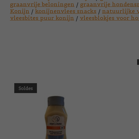
graanvrije beloningen
/
graanvrije hondens
Konijn
/
konijnenvlees snacks
/
natuurlijke 
vleesbites puur konijn
/
vleesblokjes voor h
Articles du carrousel de produits
Soldes