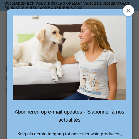
WIJ MAKEN EEN VOEDINGSPLAN OP MAAT VAN JE HUISDIER,VRAAG
ER NAAR VIA
HELP@OTHONFRIENDS.COM
Liste de souhai
Panier
Rust en Ontspanning voor Je Hond
met de Adaptil Diffuser
Publié le
25 novembre 2024
Abonneren op e-mail updates - S'abonner à nos
actualités
Krijg als eerste toegang tot onze nieuwste producten,