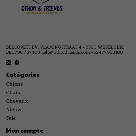
BELCOPETS BV, VLAMINGSTRAAT 4 - 8560 WEVELGEM
BE0786.737.108
help@othonfriends.com
+32477033160
Catégories
Chiens
Chats
Chevaux
Nieuw
Sale
Mon compte