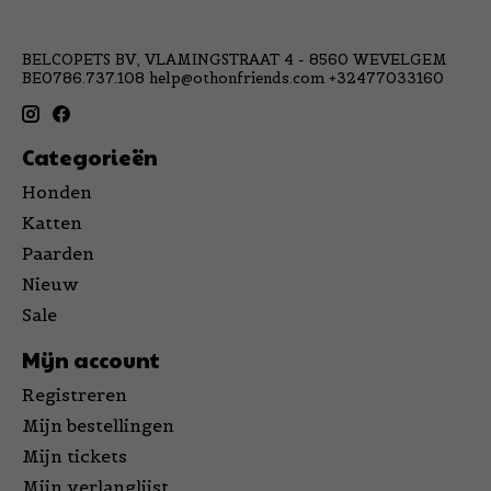
BELCOPETS BV, VLAMINGSTRAAT 4 - 8560 WEVELGEM
BE0786.737.108
help@othonfriends.com
+32477033160
Categorieën
Honden
Katten
Paarden
Nieuw
Sale
Mijn account
Registreren
Mijn bestellingen
Mijn tickets
Mijn verlanglijst