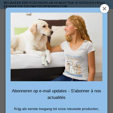
WIJ MAKEN EEN VOEDINGSPLAN OP MAAT VAN JE HUISDIER,VRAAG
ER NAAR VIA
HELP@OTHONFRIENDS.COM
Verlanglijst
Winkelw
Home
/
Catalogus
Catalogus
Abonneren op e-mail updates - S'abonner à nos
actualités
Krijg als eerste toegang tot onze nieuwste producten,