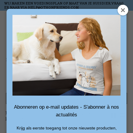
WIJ MAKEN EEN VOEDINGSPLAN OP MAAT VAN JE HUISDIER,VRAAG
ER NAAR VIA
HELP@OTHONFRIENDS.COM
Verlanglijst
Winkelw
Home
/
Honden
/
Verwenpakketten
Verwenpakketten
Filters weergeven
Abonneren op e-mail updates - S'abonner à nos
1
Sorteren
Nieuwste
actualités
producten
op
producten
Krijg als eerste toegang tot onze nieuwste producten,