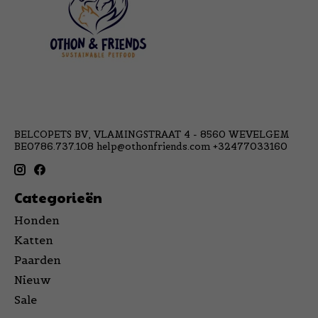
BELCOPETS BV, VLAMINGSTRAAT 4 - 8560 WEVELGEM
BE0786.737.108
help@othonfriends.com
+32477033160
Categorieën
Honden
Katten
Paarden
Nieuw
Sale