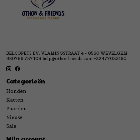
BELCOPETS BV, VLAMINGSTRAAT 4 - 8560 WEVELGEM
BE0786.737.108
help@othonfriends.com
+32477033160
Categorieën
Honden
Katten
Paarden
Nieuw
Sale
Mijn account