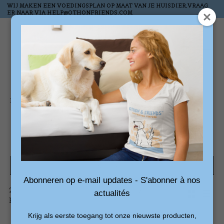
WIJ MAKEN EEN VOEDINGSPLAN OP MAAT VAN JE HUISDIER,VRAAG
ER NAAR VIA
HELP@OTHONFRIENDS.COM
Verlanglijst
Winkelw
Home
/
Honden
/
Snuffelmatten
Snuffelmatten
Filters weergeven
Abonneren op e-mail updates - S'abonner à nos
2
Sorteren
Nieuwste
actualités
producten
op
producten
Krijg als eerste toegang tot onze nieuwste producten,