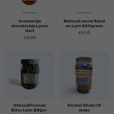
Graanvrije
Natural worst Eend
vleesblokjes puur
en Lam 800gram
Hert
€8,95
€9,99
Othon&Friends
Dental Sticks 19
Bites Lam &Rijst -
stuks