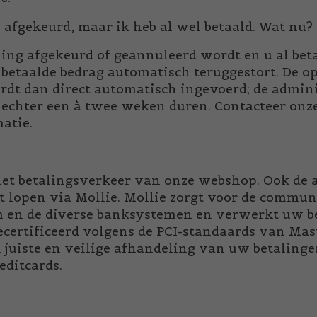
s afgekeurd, maar ik heb al wel betaald. Wat nu?
ling afgekeurd of geannuleerd wordt en u al beta
 betaalde bedrag automatisch teruggestort. De o
rdt dan direct automatisch ingevoerd; de admin
echter een à twee weken duren. Contacteer onz
atie.
het betalingsverkeer van onze webshop. Ook d
 lopen via Mollie. Mollie zorgt voor de commun
 en de diverse banksystemen en verwerkt uw bet
ecertificeerd volgens de PCI-standaards van Mas
n juiste en veilige afhandeling van uw betaling
editcards.