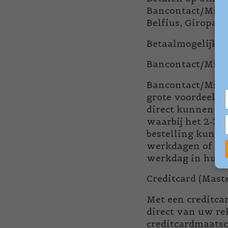
Bancontact/Miste
Belfius, Giropay.
Betaalmogelijkh
Bancontact/Mist
Bancontact/Miste
grote voordeel v
direct kunnen ve
waarbij het 2-3 
bestelling kunne
werkdagen of op 
werkdag in huis.
Creditcard (Maste
Met een creditca
direct van uw r
creditcardmaatsc