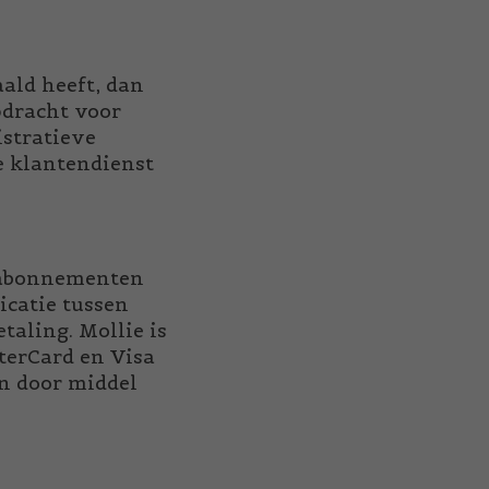
ald heeft, dan
pdracht voor
istratieve
e klantendienst
e abonnementen
icatie tussen
aling. Mollie is
terCard en Visa
en door middel