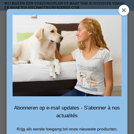
WIJ MAKEN EEN VOEDINGSPLAN OP MAAT VAN JE HUISDIER,VRAAG
ER NAAR VIA
HELP@OTHONFRIENDS.COM
Verlanglijst
Winkelw
Home
/
EYENIMAL AUTOMATISCHE LASER 10X10X20 CM
Product image slideshow Items
Abonneren op e-mail updates - S'abonner à nos
actualités
Krijg als eerste toegang tot onze nieuwste producten,