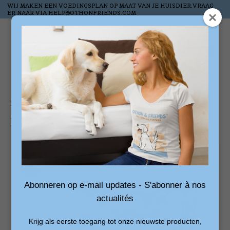
WIJ MAKEN EEN VOEDINGSPLAN OP MAAT VAN JE HUISDIER,VRAAG
ER NAAR VIA
HELP@OTHONFRIENDS.COM
Verlanglijst
Winkelw
Home
/
Paardensnoepjes met Luzerne, wortel 6kg
Product image slideshow Items
Abonneren op e-mail updates - S'abonner à nos
actualités
Krijg als eerste toegang tot onze nieuwste producten,