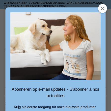
WIJ MAKEN EEN VOEDINGSPLAN OP MAAT VAN JE HUISDIER,VRAAG
ER NAAR VIA
HELP@OTHONFRIENDS.COM
Verlanglijst
Winkelw
Home
/
Tags
/
feromonenverstuiver
Producten getagd met
feromonenverstuiver
Abonneren op e-mail updates - S'abonner à nos
Filters weergeven
actualités
2
Sorteren
Nieuwste
Krijg als eerste toegang tot onze nieuwste producten,
producten
op
producten