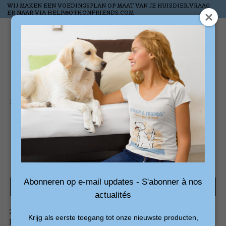
WIJ MAKEN EEN VOEDINGSPLAN OP MAAT VAN JE HUISDIER,VRAAG
ER NAAR VIA
HELP@OTHONFRIENDS.COM
Verlanglijst
Winkelw
Home
/
Tags
/
geruststellingsdiffuser
Producten getagd met
geruststellingsdiffuser
Abonneren op e-mail updates - S'abonner à nos
Filters weergeven
actualités
2
Sorteren
Nieuwste
Krijg als eerste toegang tot onze nieuwste producten,
producten
op
producten