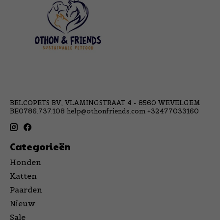
BELCOPETS BV, VLAMINGSTRAAT 4 - 8560 WEVELGEM
BE0786.737.108
help@othonfriends.com
+32477033160
Categorieën
Honden
Katten
Paarden
Nieuw
Sale