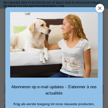
WIJ MAKEN EEN VOEDINGSPLAN OP MAAT VAN JE HUISDIER,VRAAG
ER NAAR VIA
HELP@OTHONFRIENDS.COM
Verlanglijst
Winkelw
Home
/
Tags
/
geurspelletjes
Producten getagd met
geurspelletjes
Abonneren op e-mail updates - S'abonner à nos
Filters weergeven
actualités
2
Sorteren
Nieuwste
Krijg als eerste toegang tot onze nieuwste producten,
producten
op
producten