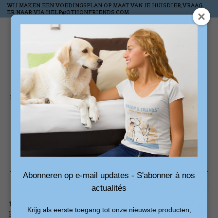
WIJ MAKEN EEN VOEDINGSPLAN OP MAAT VAN JE HUISDIER,VRAAG
ER NAAR VIA
HELP@OTHONFRIENDS.COM
Verlanglijst
Winkelw
Home
/
Tags
/
hondenbank
Producten getagd met
hondenbank
Abonneren op e-mail updates - S'abonner à nos
Filters weergeven
actualités
1
Sorteren
Nieuwste
Krijg als eerste toegang tot onze nieuwste producten,
producten
op
producten