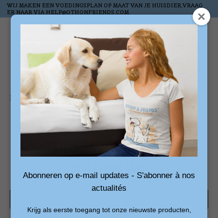
WIJ MAKEN EEN VOEDINGSPLAN OP MAAT VAN JE HUISDIER,VRAAG
ER NAAR VIA
HELP@OTHONFRIENDS.COM
Verlanglijst
Winkelw
Home
/
Tags
/
hoogwaardige zalmolie
Producten getagd met
hoogwaardige
zalmolie
Abonneren op e-mail updates - S'abonner à nos
actualités
Filters weergeven
Krijg als eerste toegang tot onze nieuwste producten,