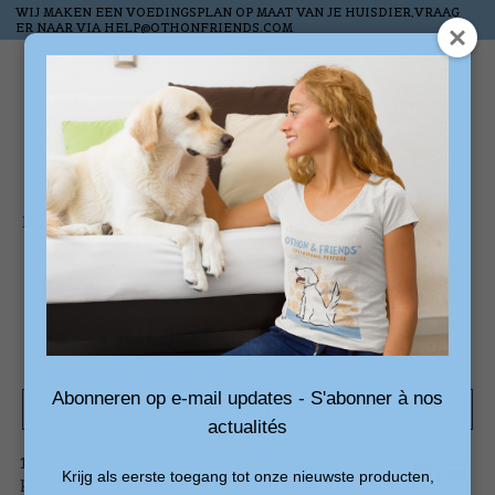
WIJ MAKEN EEN VOEDINGSPLAN OP MAAT VAN JE HUISDIER,VRAAG
ER NAAR VIA
HELP@OTHONFRIENDS.COM
Verlanglijst
Winkelw
Home
/
Tags
/
huisdierenbank
Producten getagd met
huisdierenbank
Abonneren op e-mail updates - S'abonner à nos
Filters weergeven
actualités
1
Sorteren
Nieuwste
Krijg als eerste toegang tot onze nieuwste producten,
producten
op
producten