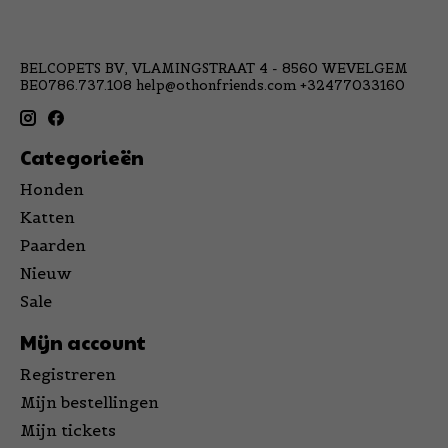
BELCOPETS BV, VLAMINGSTRAAT 4 - 8560 WEVELGEM
BE0786.737.108
help@othonfriends.com
+32477033160
Categorieën
Honden
Katten
Paarden
Nieuw
Sale
Mijn account
Registreren
Mijn bestellingen
Mijn tickets