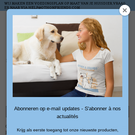
WIJ MAKEN EEN VOEDINGSPLAN OP MAAT VAN JE HUISDIER,VRAAG
ER NAAR VIA
HELP@OTHONFRIENDS.COM
Verlanglijst
Winkelw
Home
/
Tags
/
kalmerende snacks
Producten getagd met
kalmerende snacks
Abonneren op e-mail updates - S'abonner à nos
Filters weergeven
actualités
0
Sorteren
Nieuwste
Krijg als eerste toegang tot onze nieuwste producten,
producten
op
producten