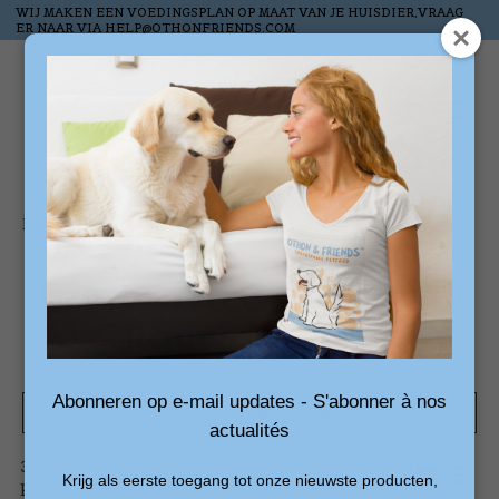
WIJ MAKEN EEN VOEDINGSPLAN OP MAAT VAN JE HUISDIER,VRAAG
ER NAAR VIA
HELP@OTHONFRIENDS.COM
Verlanglijst
Winkelw
Home
/
Tags
/
kauwproduct
Producten getagd met
kauwproduct
Abonneren op e-mail updates - S'abonner à nos
Filters weergeven
actualités
3
Sorteren
Nieuwste
Krijg als eerste toegang tot onze nieuwste producten,
producten
op
producten