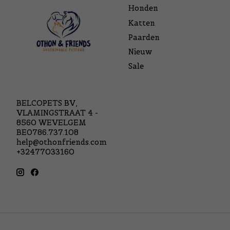
Honden
Katten
Paarden
Nieuw
Sale
BELCOPETS BV,
VLAMINGSTRAAT 4 -
8560 WEVELGEM
BE0786.737.108
help@othonfriends.com
+32477033160