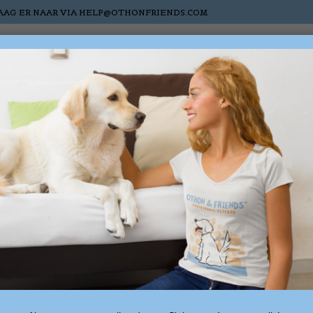
AAG ER NAAR VIA
HELP@OTHONFRIENDS.COM
atten
Paarden
Nieuw
Sale
Cadeaubonnen
getagd met ontspannende
0 produ