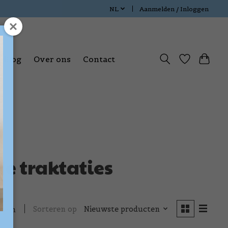
NL
Aanmelden / Inloggen
Blog
Over ons
Contact
 traktaties
Sorteren op
Nieuwste producten
cten