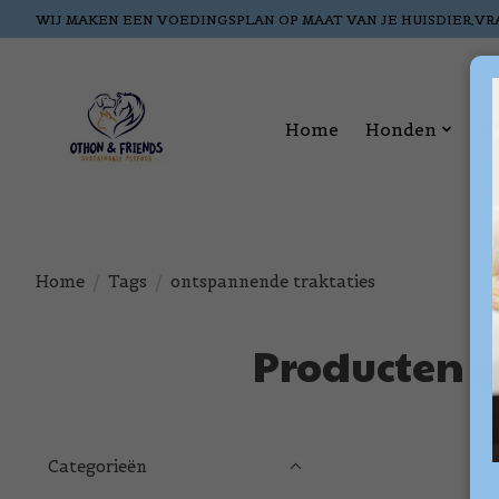
WIJ MAKEN EEN VOEDINGSPLAN OP MAAT VAN JE HUISDIER,VR
Home
Honden
K
Home
/
Tags
/
ontspannende traktaties
Producten 
Categorieën