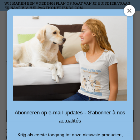
WIJ MAKEN EEN VOEDINGSPLAN OP MAAT VAN JE HUISDIER,VRAAG
ER NAAR VIA
HELP@OTHONFRIENDS.COM
Verlanglijst
Winkelw
Home
/
Tags
/
paardenbonbons
Producten getagd met
paardenbonbons
Abonneren op e-mail updates - S'abonner à nos
Filters weergeven
actualités
2
Sorteren
Nieuwste
Krijg als eerste toegang tot onze nieuwste producten,
producten
op
producten